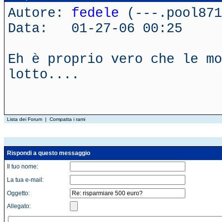
Autore:
fedele
(---.pool871
Data: 01-27-06 00:25
Eh è proprio vero che le mo
lotto....
Lista dei Forum
|
Compatta i rami
Rispondi a questo messaggio
Il tuo nome:
La tua e-mail:
Oggetto:
Allegato: