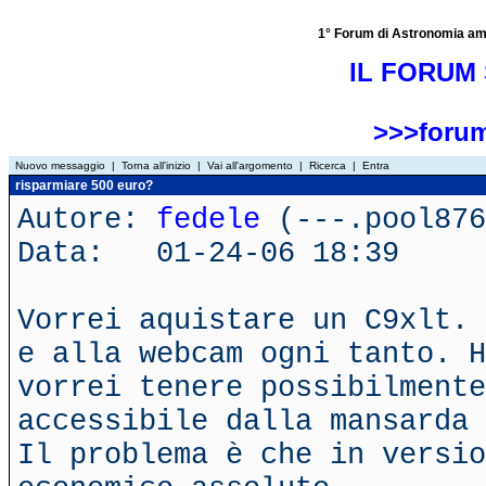
1° Forum di Astronomia amator
IL FORUM 
>>>forum
Nuovo messaggio
|
Torna all'inizio
|
Vai all'argomento
|
Ricerca
|
Entra
risparmiare 500 euro?
Autore:
fedele
(---.pool876
Data: 01-24-06 18:39
Vorrei aquistare un C9xlt. 
e alla webcam ogni tanto. H
vorrei tenere possibilmente
accessibile dalla mansarda 
Il problema è che in versio